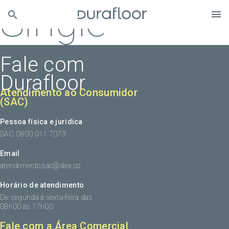
Single
Fale com
Durafloor
Atendimento ao Consumidor
(SAC)
Pessoa física e juridica
SAC: 0800 011 7073
Email
atendimento.sac@dex.co
Horário de atendimento
De segunda à sexta-feira das
08h00 às 17h00
Fale com a Área Comercial