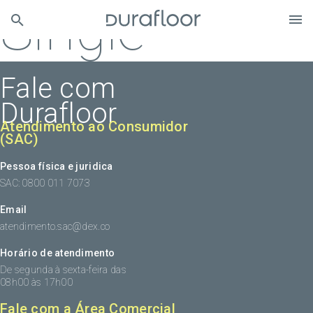
Single
Fale com
Durafloor
Atendimento ao Consumidor
(SAC)
Pessoa física e juridica
SAC: 0800 011 7073
Email
atendimento.sac@dex.co
Horário de atendimento
De segunda à sexta-feira das
08h00 às 17h00
Fale com a Área Comercial