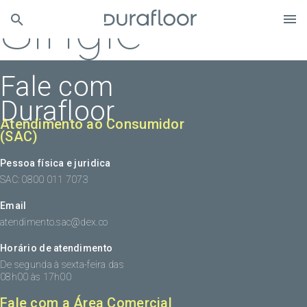
Single
Fale com
Durafloor
Atendimento ao Consumidor
(SAC)
Pessoa física e juridica
SAC: 0800 011 7073
Email
atendimento.sac@dex.co
Horário de atendimento
De segunda à sexta-feira das
08h00 às 17h00
Fale com a Área Comercial