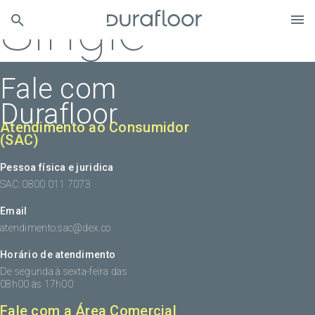
Single
Fale com
Durafloor
Atendimento ao Consumidor
(SAC)
Pessoa física e juridica
SAC: 0800 011 7073
Email
atendimento.sac@dex.co
Horário de atendimento
De segunda à sexta-feira das
08h00 às 17h00
Fale com a Área Comercial