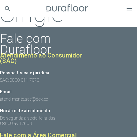
Single
Fale com
Durafloor
Atendimento ao Consumidor
(SAC)
Pessoa física e juridica
SAC: 0800 011 7073
Email
atendimento.sac@dex.co
Horário de atendimento
De segunda à sexta-feira das
08h00 às 17h00
Fale com a Área Comercial