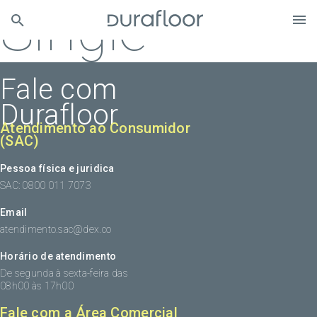
Single
Fale com
Durafloor
Atendimento ao Consumidor
(SAC)
Pessoa física e juridica
SAC: 0800 011 7073
Email
atendimento.sac@dex.co
Horário de atendimento
De segunda à sexta-feira das
08h00 às 17h00
Fale com a Área Comercial