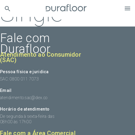
Single
Fale com
Durafloor
Atendimento ao Consumidor
(SAC)
Pessoa física e juridica
SAC: 0800 011 7073
Email
atendimento.sac@dex.co
Horário de atendimento
De segunda à sexta-feira das
08h00 às 17h00
Fale com a Área Comercial