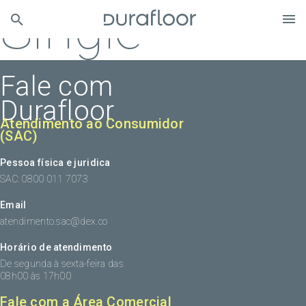
Single
Fale com
Durafloor
Atendimento ao Consumidor
(SAC)
Pessoa física e juridica
SAC: 0800 011 7073
Email
atendimento.sac@dex.co
Horário de atendimento
De segunda à sexta-feira das
08h00 às 17h00
Fale com a Área Comercial