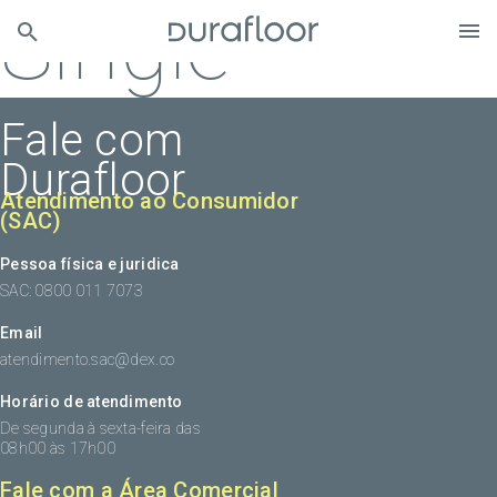
Single
Fale com
Durafloor
Atendimento ao Consumidor
(SAC)
Pessoa física e juridica
SAC: 0800 011 7073
Email
atendimento.sac@dex.co
Horário de atendimento
De segunda à sexta-feira das
08h00 às 17h00
Fale com a Área Comercial