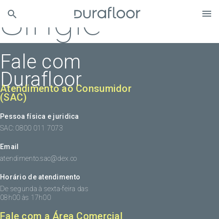
Single
Fale com
Durafloor
Atendimento ao Consumidor
(SAC)
Pessoa física e juridica
SAC: 0800 011 7073
Email
atendimento.sac@dex.co
Horário de atendimento
De segunda à sexta-feira das
08h00 às 17h00
Fale com a Área Comercial