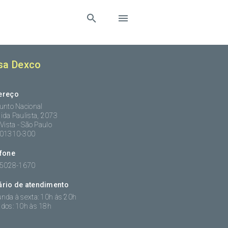
sa Dexco
ereço
unto Nacional
ida Paulista, 2073
 Vista - São Paulo
:01310-300
efone
 5028-1670
ário de atendimento
nda à sexta: 10h às 20h
dos: 10h às 18h