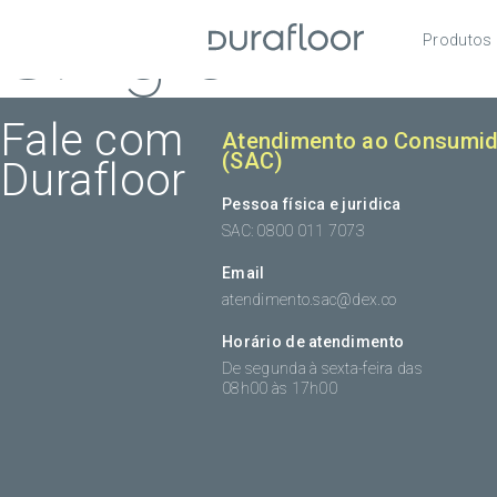
Single
Produtos
Pisos
Roda
Fale com
Atendimento ao Consumid
(SAC)
Durafloor
Acess
Pessoa física e juridica
SAC: 0800 011 7073
Email
atendimento.sac@dex.co
Horário de atendimento
De segunda à sexta-feira das
08h00 às 17h00