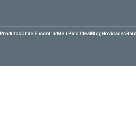
Produtos
Onde Encontrar
Meu Piso Ideal
Blog
Novidades
Baix