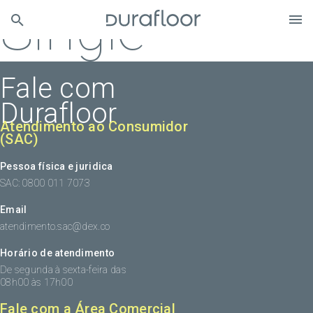
Single
Fale com
Durafloor
Atendimento ao Consumidor
(SAC)
Pessoa física e juridica
SAC: 0800 011 7073
Email
atendimento.sac@dex.co
Horário de atendimento
De segunda à sexta-feira das
08h00 às 17h00
Fale com a Área Comercial