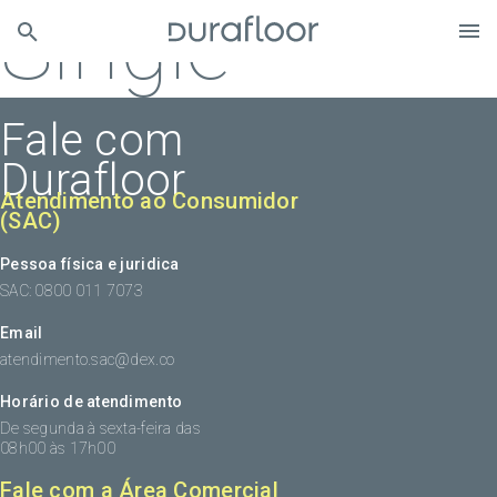
Single
Fale com
Durafloor
Atendimento ao Consumidor
(SAC)
Pessoa física e juridica
SAC: 0800 011 7073
Email
atendimento.sac@dex.co
Horário de atendimento
De segunda à sexta-feira das
08h00 às 17h00
Fale com a Área Comercial