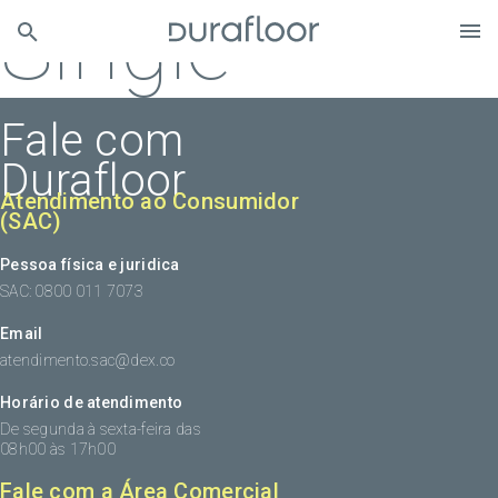
Single
Fale com
Durafloor
Atendimento ao Consumidor
(SAC)
Pessoa física e juridica
SAC: 0800 011 7073
Email
atendimento.sac@dex.co
Horário de atendimento
De segunda à sexta-feira das
08h00 às 17h00
Fale com a Área Comercial