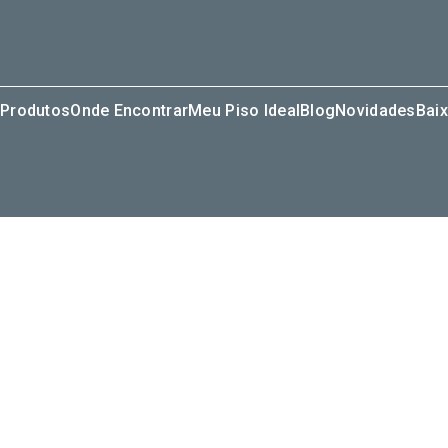
Produtos
Onde Encontrar
Meu Piso Ideal
Blog
Novidades
Baix