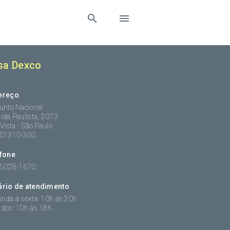
sa Dexco
ereço
unto Nacional
ida Paulista, 2073
 Vista - São Paulo
:01310-300
efone
 5028-1670
ário de atendimento
nda à sexta: 10h às 20h
dos: 10h às 18h