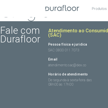
Single
Produtos
Pisos
Roda
Fale com
Atendimento ao Consumid
(SAC)
Durafloor
Acess
Pessoa física e juridica
SAC: 0800 011 7073
Email
atendimento.sac@dex.co
Horário de atendimento
De segunda à sexta-feira das
08h00 às 17h00