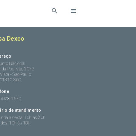
sa Dexco
ereço
unto Nacional
ida Paulista, 2073
 Vista - São Paulo
:01310-300
efone
 5028-1670
ário de atendimento
nda à sexta: 10h às 20h
dos: 10h às 18h