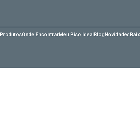
Produtos
Onde Encontrar
Meu Piso Ideal
Blog
Novidades
Baix