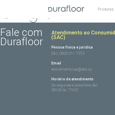
Single
Produtos
Pisos
Roda
Fale com
Atendimento ao Consumid
(SAC)
Durafloor
Acess
Pessoa física e juridica
SAC: 0800 011 7073
Email
atendimento.sac@dex.co
Horário de atendimento
De segunda à sexta-feira das
08h00 às 17h00