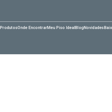
Produtos
Onde Encontrar
Meu Piso Ideal
Blog
Novidades
Baix