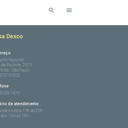
sa Dexco
ereço
unto Nacional
ida Paulista, 2073
 Vista - São Paulo
:01310-300
efone
 5028-1670
ário de atendimento
nda à sexta: 10h às 20h
dos: 10h às 18h