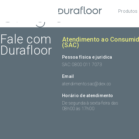
Single
Produtos
Pisos
Roda
Fale com
Atendimento ao Consumid
(SAC)
Durafloor
Acess
Pessoa física e juridica
SAC: 0800 011 7073
Email
atendimento.sac@dex.co
Horário de atendimento
De segunda à sexta-feira das
08h00 às 17h00