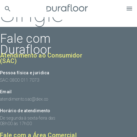
Single
Fale com
Durafloor
Atendimento ao Consumidor
(SAC)
Pessoa física e juridica
SAC: 0800 011 7073
Email
atendimento.sac@dex.co
Horário de atendimento
De segunda à sexta-feira das
08h00 às 17h00
Fale com a Área Comercial