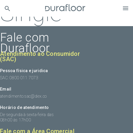
Single
Fale com
Durafloor
Atendimento ao Consumidor
(SAC)
Pessoa física e juridica
SAC: 0800 011 7073
Email
atendimento.sac@dex.co
Horário de atendimento
De segunda à sexta-feira das
08h00 às 17h00
Fale com a Área Comercial