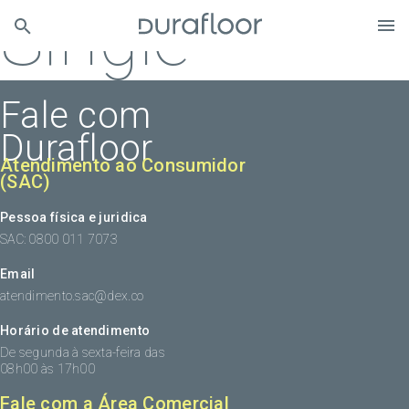
Single
Fale com
Durafloor
Atendimento ao Consumidor
(SAC)
Pessoa física e juridica
SAC: 0800 011 7073
Email
atendimento.sac@dex.co
Horário de atendimento
De segunda à sexta-feira das
08h00 às 17h00
Fale com a Área Comercial