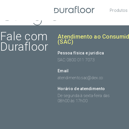
Single
Produtos
Pisos
Roda
Fale com
Atendimento ao Consumid
(SAC)
Durafloor
Acess
Pessoa física e juridica
SAC: 0800 011 7073
Email
atendimento.sac@dex.co
Horário de atendimento
De segunda à sexta-feira das
08h00 às 17h00