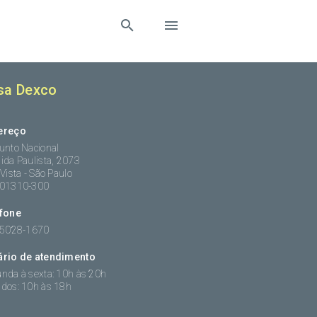
sa Dexco
ereço
unto Nacional
ida Paulista, 2073
 Vista - São Paulo
:01310-300
efone
 5028-1670
ário de atendimento
nda à sexta: 10h às 20h
dos: 10h às 18h