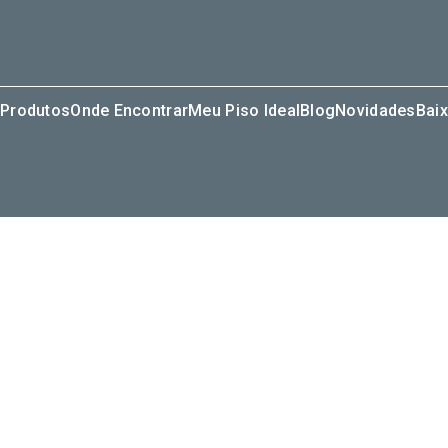
Produtos
Onde Encontrar
Meu Piso Ideal
Blog
Novidades
Baix