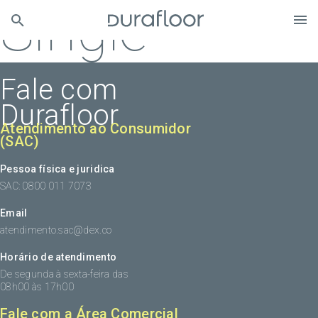
Single
Fale com
Durafloor
Atendimento ao Consumidor
(SAC)
Pessoa física e juridica
SAC: 0800 011 7073
Email
atendimento.sac@dex.co
Horário de atendimento
De segunda à sexta-feira das
08h00 às 17h00
Fale com a Área Comercial