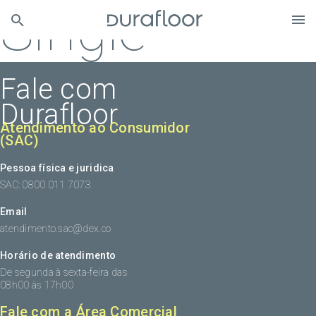
Single
Fale com
Durafloor
Atendimento ao Consumidor
(SAC)
Pessoa física e juridica
SAC: 0800 011 7073
Email
atendimento.sac@dex.co
Horário de atendimento
De segunda à sexta-feira das
08h00 às 17h00
Fale com a Área Comercial