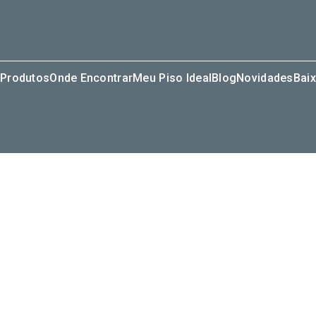
Produtos
Onde Encontrar
Meu Piso Ideal
Blog
Novidades
Baix