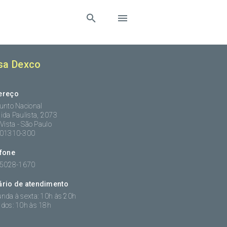
sa Dexco
ereço
unto Nacional
ida Paulista, 2073
 Vista - São Paulo
:01310-300
efone
 5028-1670
ário de atendimento
nda à sexta: 10h às 20h
dos: 10h às 18h