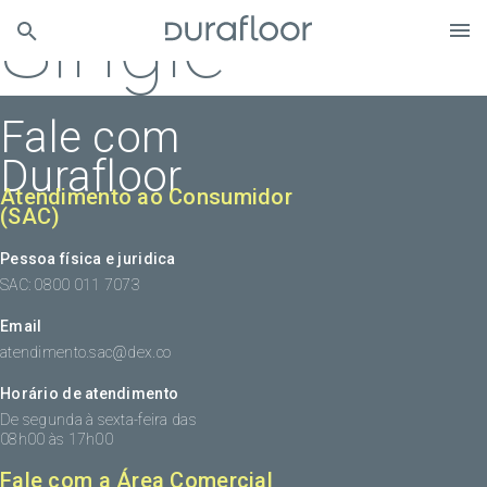
Single
Fale com
Durafloor
Atendimento ao Consumidor
(SAC)
Pessoa física e juridica
SAC: 0800 011 7073
Email
atendimento.sac@dex.co
Horário de atendimento
De segunda à sexta-feira das
08h00 às 17h00
Fale com a Área Comercial