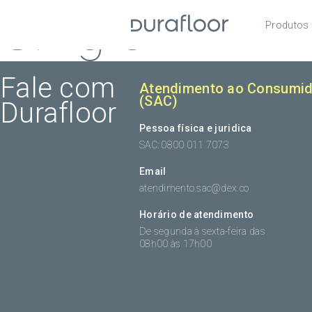
Single
Produtos
Pisos
Roda
Fale com
Atendimento ao Consumid
(SAC)
Durafloor
Acess
Pessoa física e juridica
SAC: 0800 011 7073
Email
atendimento.sac@dex.co
Horário de atendimento
De segunda à sexta-feira das
08h00 às 17h00