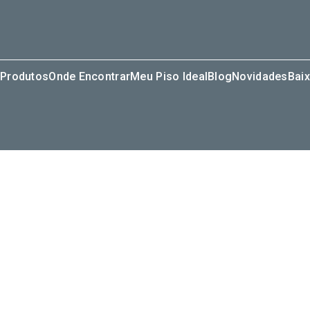
Produtos
Onde Encontrar
Meu Piso Ideal
Blog
Novidades
Baix