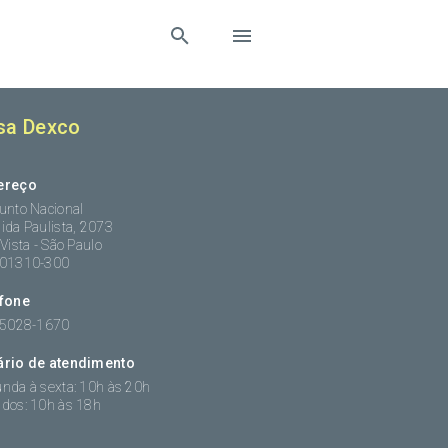
sa Dexco
ereço
unto Nacional
ida Paulista, 2073
 Vista - São Paulo
:01310-300
efone
 5028-1670
ário de atendimento
nda à sexta: 10h às 20h
dos: 10h às 18h