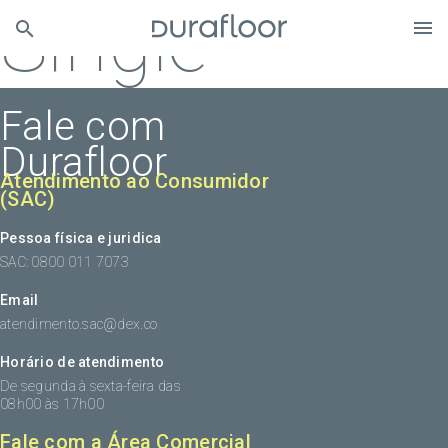
Single
Fale com
Durafloor
Atendimento ao Consumidor
(SAC)
Pessoa física e juridica
SAC: 0800 011 7073
Email
atendimento.sac@dex.co
Horário de atendimento
De segunda à sexta-feira das
08h00 às 17h00
Fale com a Área Comercial