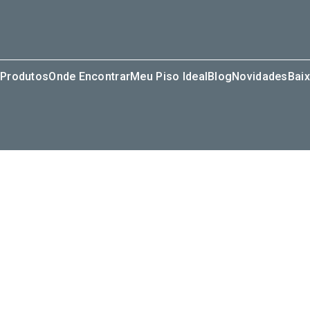
Produtos
Onde Encontrar
Meu Piso Ideal
Blog
Novidades
Baix