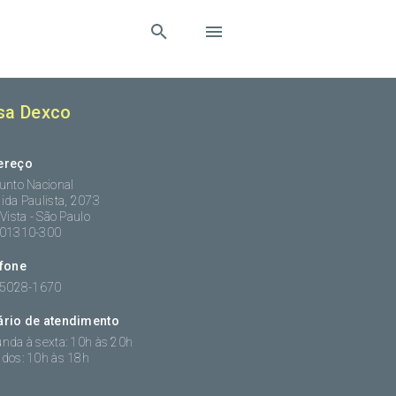
sa Dexco
ereço
unto Nacional
ida Paulista, 2073
 Vista - São Paulo
:01310-300
efone
 5028-1670
ário de atendimento
nda à sexta: 10h às 20h
dos: 10h às 18h