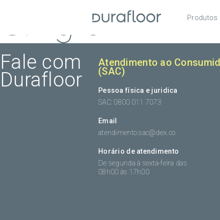
Single
Produtos
Pisos
Roda
Fale com
Atendimento ao Consumid
(SAC)
Durafloor
Acess
Pessoa física e juridica
SAC: 0800 011 7073
Email
atendimento.sac@dex.co
Horário de atendimento
De segunda à sexta-feira das
08h00 às 17h00