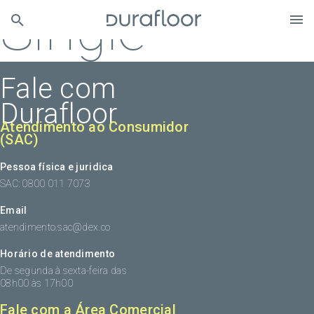
Single
Fale com
Durafloor
Atendimento ao Consumidor
(SAC)
Pessoa física e juridica
SAC: 0800 011 7073
Email
atendimento.sac@dex.co
Horário de atendimento
De segunda à sexta-feira das
08h00 às 17h00
Fale com a Área Comercial