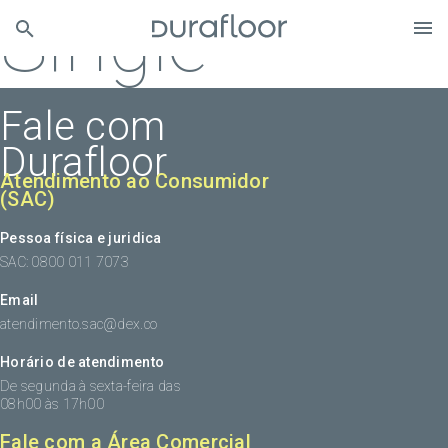
Single
Fale com
Durafloor
Atendimento ao Consumidor
(SAC)
Pessoa física e juridica
SAC: 0800 011 7073
Email
atendimento.sac@dex.co
Horário de atendimento
De segunda à sexta-feira das
08h00 às 17h00
Fale com a Área Comercial