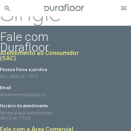
Single
Fale com
Durafloor
Atendimento ao Consumidor
(SAC)
Pessoa física e juridica
SAC: 0800 011 7073
Email
atendimento.sac@dex.co
Horário de atendimento
De segunda à sexta-feira das
08h00 às 17h00
Fale com a Área Comercial