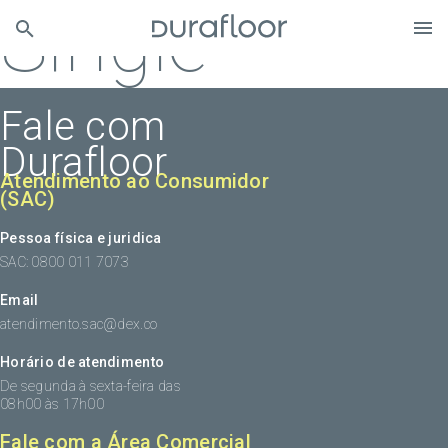
Single
Fale com
Durafloor
Atendimento ao Consumidor
(SAC)
Pessoa física e juridica
SAC: 0800 011 7073
Email
atendimento.sac@dex.co
Horário de atendimento
De segunda à sexta-feira das
08h00 às 17h00
Fale com a Área Comercial