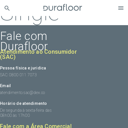
Single
Fale com
Durafloor
Atendimento ao Consumidor
(SAC)
Pessoa física e juridica
SAC: 0800 011 7073
Email
atendimento.sac@dex.co
Horário de atendimento
De segunda à sexta-feira das
08h00 às 17h00
Fale com a Área Comercial