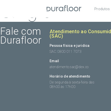
Single
Produtos
Pisos
Roda
Fale com
Atendimento ao Consumid
(SAC)
Durafloor
Acess
Pessoa física e juridica
SAC: 0800 011 7073
Email
atendimento.sac@dex.co
Horário de atendimento
De segunda à sexta-feira das
08h00 às 17h00