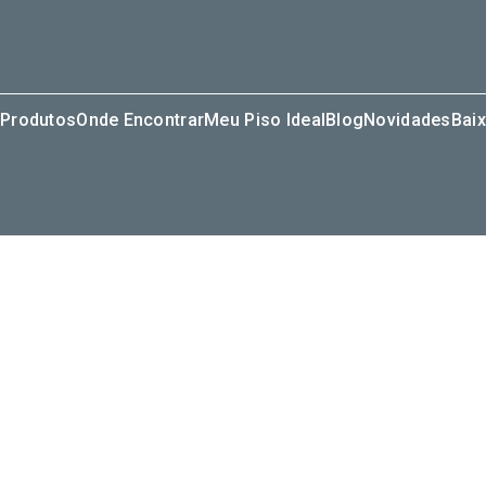
Produtos
Onde Encontrar
Meu Piso Ideal
Blog
Novidades
Baix