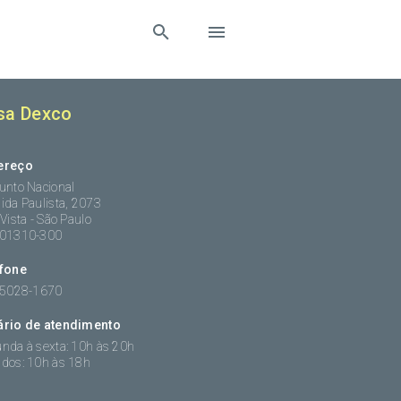
sa Dexco
ereço
unto Nacional
ida Paulista, 2073
 Vista - São Paulo
:01310-300
efone
 5028-1670
ário de atendimento
nda à sexta: 10h às 20h
dos: 10h às 18h