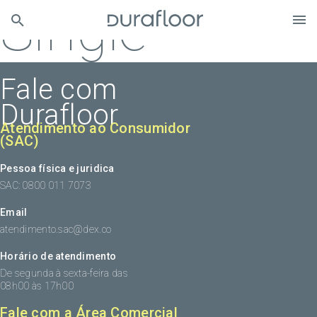
Single
Fale com
Durafloor
Atendimento ao Consumidor
(SAC)
Pessoa física e juridica
SAC: 0800 011 7073
Email
atendimento.sac@dex.co
Horário de atendimento
De segunda à sexta-feira das
08h00 às 17h00
Fale com a Área Comercial