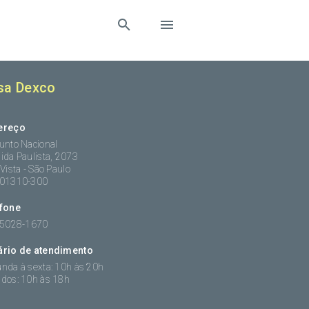
sa Dexco
ereço
unto Nacional
ida Paulista, 2073
 Vista - São Paulo
:01310-300
efone
 5028-1670
ário de atendimento
nda à sexta: 10h às 20h
dos: 10h às 18h