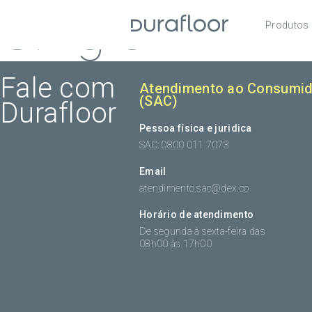
Single
Produtos
Pisos
Roda
Fale com
Atendimento ao Consumid
(SAC)
Durafloor
Acess
Pessoa física e juridica
SAC: 0800 011 7073
Email
atendimento.sac@dex.co
Horário de atendimento
De segunda à sexta-feira das
08h00 às 17h00