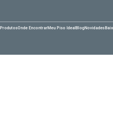
Produtos
Onde Encontrar
Meu Piso Ideal
Blog
Novidades
Baix