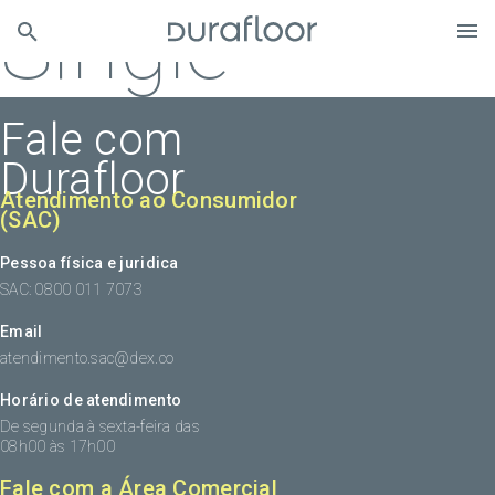
Single
Fale com
Durafloor
Atendimento ao Consumidor
(SAC)
Pessoa física e juridica
SAC: 0800 011 7073
Email
atendimento.sac@dex.co
Horário de atendimento
De segunda à sexta-feira das
08h00 às 17h00
Fale com a Área Comercial