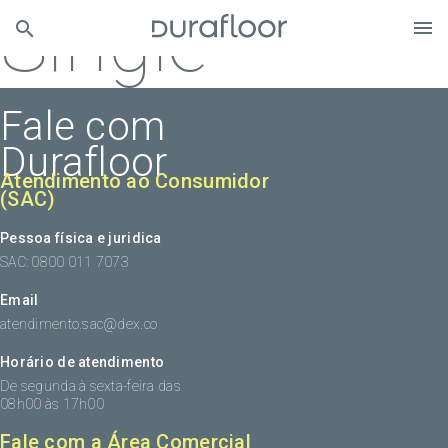
Single
Fale com
Durafloor
Atendimento ao Consumidor
(SAC)
Pessoa física e juridica
SAC: 0800 011 7073
Email
atendimento.sac@dex.co
Horário de atendimento
De segunda à sexta-feira das
08h00 às 17h00
Fale com a Área Comercial