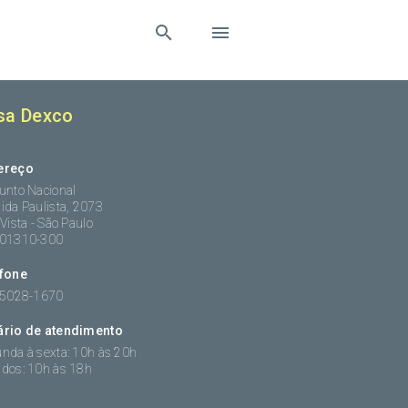
sa Dexco
ereço
unto Nacional
ida Paulista, 2073
 Vista - São Paulo
:01310-300
efone
 5028-1670
ário de atendimento
nda à sexta: 10h às 20h
dos: 10h às 18h