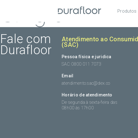
Single
Produtos
Pisos
Roda
Fale com
Atendimento ao Consumid
(SAC)
Durafloor
Acess
Pessoa física e juridica
SAC: 0800 011 7073
Email
atendimento.sac@dex.co
Horário de atendimento
De segunda à sexta-feira das
08h00 às 17h00