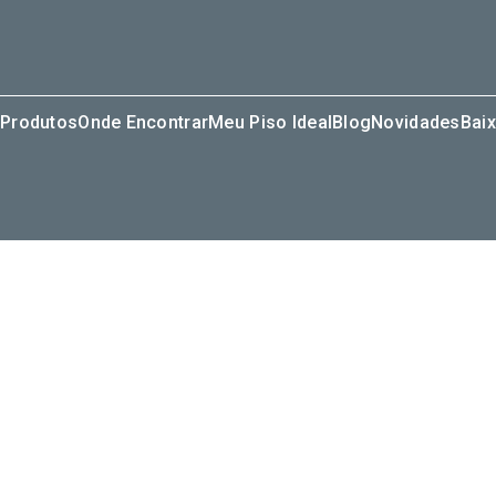
Produtos
Onde Encontrar
Meu Piso Ideal
Blog
Novidades
Baix