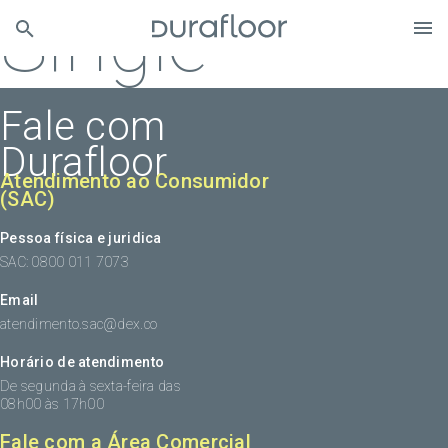
Single
Fale com
Durafloor
Atendimento ao Consumidor
(SAC)
Pessoa física e juridica
SAC: 0800 011 7073
Email
atendimento.sac@dex.co
Horário de atendimento
De segunda à sexta-feira das
08h00 às 17h00
Fale com a Área Comercial