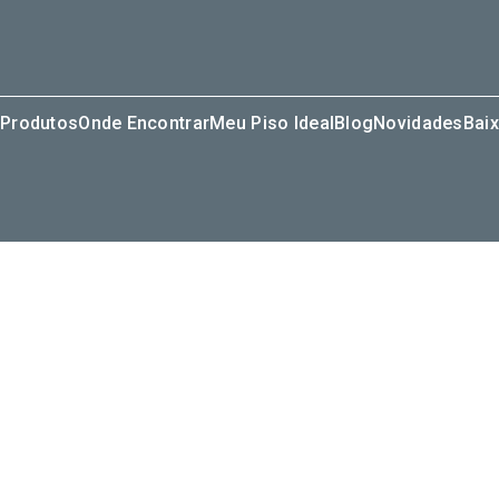
Produtos
Onde Encontrar
Meu Piso Ideal
Blog
Novidades
Baix