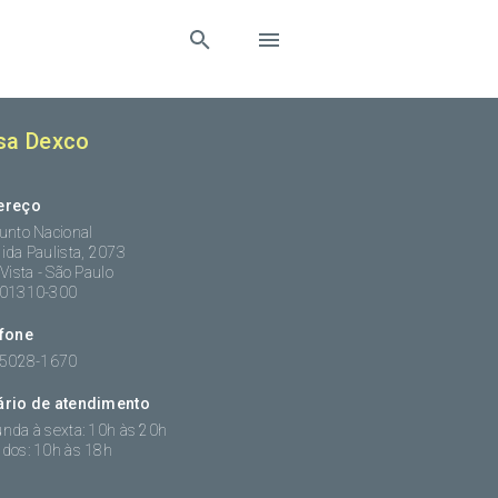
sa Dexco
ereço
unto Nacional
ida Paulista, 2073
 Vista - São Paulo
:01310-300
efone
 5028-1670
ário de atendimento
nda à sexta: 10h às 20h
dos: 10h às 18h