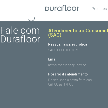
Single
Produtos
Pisos
Roda
Fale com
Atendimento ao Consumid
(SAC)
Durafloor
Acess
Pessoa física e juridica
SAC: 0800 011 7073
Email
atendimento.sac@dex.co
Horário de atendimento
De segunda à sexta-feira das
08h00 às 17h00