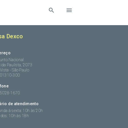
sa Dexco
ereço
unto Nacional
ida Paulista, 2073
 Vista - São Paulo
:01310-300
efone
 5028-1670
ário de atendimento
nda à sexta: 10h às 20h
dos: 10h às 18h