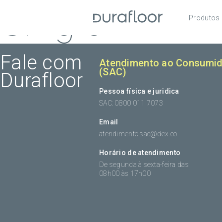
Single
Produtos
Pisos
Roda
Fale com
Atendimento ao Consumid
(SAC)
Durafloor
Acess
Pessoa física e juridica
SAC: 0800 011 7073
Email
atendimento.sac@dex.co
Horário de atendimento
De segunda à sexta-feira das
08h00 às 17h00