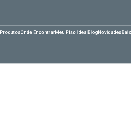
Produtos
Onde Encontrar
Meu Piso Ideal
Blog
Novidades
Baix