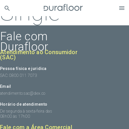
Single
Fale com
Durafloor
Atendimento ao Consumidor
(SAC)
Pessoa física e juridica
SAC: 0800 011 7073
Email
atendimento.sac@dex.co
Horário de atendimento
De segunda à sexta-feira das
08h00 às 17h00
Fale com a Área Comercial