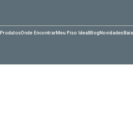
Produtos
Onde Encontrar
Meu Piso Ideal
Blog
Novidades
Baix