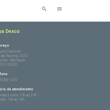
sa Dexco
ereço
unto Nacional
ida Paulista, 2073
 Vista - São Paulo
:01310-300
efone
 5028-1670
ário de atendimento
nda à sexta: 10h às 20h
dos: 10h às 18h