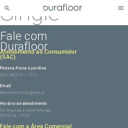
Single
Fale com
Durafloor
Atendimento ao Consumidor
(SAC)
Pessoa física e juridica
SAC: 0800 011 7073
Email
atendimento.sac@dex.co
Horário de atendimento
De segunda à sexta-feira das
08h00 às 17h00
Fale com a Área Comercial