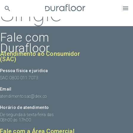
Single
Fale com
Durafloor
Atendimento ao Consumidor
(SAC)
Pessoa física e juridica
SAC: 0800 011 7073
Email
atendimento.sac@dex.co
Horário de atendimento
De segunda à sexta-feira das
08h00 às 17h00
Fale com a Área Comercial