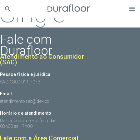
Single
Fale com
Durafloor
Atendimento ao Consumidor
(SAC)
Pessoa física e juridica
SAC: 0800 011 7073
Email
atendimento.sac@dex.co
Horário de atendimento
De segunda à sexta-feira das
08h00 às 17h00
Fale com a Área Comercial