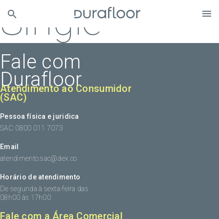
Single
Fale com
Durafloor
Atendimento ao Consumidor
(SAC)
Pessoa física e juridica
SAC: 0800 011 7073
Email
atendimento.sac@dex.co
Horário de atendimento
De segunda à sexta-feira das
08h00 às 17h00
Fale com a Área Comercial