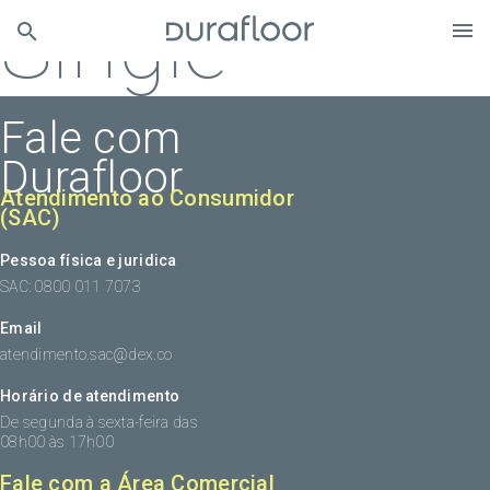
Single
Fale com
Durafloor
Atendimento ao Consumidor
(SAC)
Pessoa física e juridica
SAC: 0800 011 7073
Email
atendimento.sac@dex.co
Horário de atendimento
De segunda à sexta-feira das
08h00 às 17h00
Fale com a Área Comercial