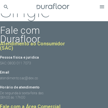
Single
Fale com
Durafloor
Atendimento ao Consumidor
(SAC)
Pessoa física e juridica
SAC: 0800 011 7073
Email
atendimento.sac@dex.co
Horário de atendimento
De segunda à sexta-feira das
08h00 às 17h00
Fale com a Área Comercial